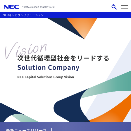
メニ
サ
ュー
NECキャピタルソリューション
イ
を開
く
ト
ナ
内
ビ
検
索
ゲ
ー
シ
ョ
ン
最新ニュースリリース