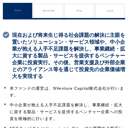
ル
g
ナ
ファンド
ポートフォリオ
チーム
ニュース
a
ビ
t
ゲ
現在および将来生じ得る社会課題の解決に主眼を
i
置いたソリューション・サービス領域や、中小企
ー
o
業が抱える人手不足課題を解決し、事業継続・拡
シ
大に資する製品・サービスを提供するベンチャー
n
企業に投資実行。その後、営業支援及び外部企業
ョ
とのアライアンス等を通じて投資先の企業価値増
ン
大を実現する
本ファンドの運営は、NVenture Capital株式会社が行いま
す。
中小企業が抱える人手不足課題を解決し、事業継続・拡大
に資する製品・サービスを提供するベンチャー企業への投
資を積極的に行います。