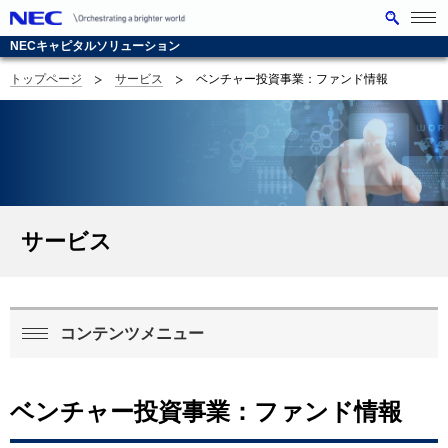
メニ
ュー
NECキャピタルソリューション
を開
く
トップページ
サービス
ベンチャー投資事業：ファンド情報
G
サ
l
イ
o
ト
b
内
サービス
a
の
l
現
N
在
コンテンツメニュー
ロ
a
位
ー
v
置
ベンチャー投資事業：ファンド情報
カ
i