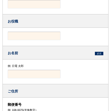
お役職
お名前
必須
例: 日電 太郎
ご住所
郵便番号
例: 108-0075(半角数字）