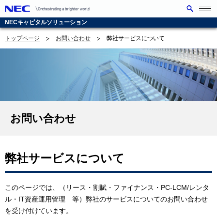
メニ
ュー
NECキャピタルソリューション
を開
く
トップページ
お問い合わせ
弊社サービスについて
G
サ
l
イ
o
ト
b
内
a
の
お問い合わせ
l
現
N
在
弊社サービスについて
a
位
v
置
このページでは、（リース・割賦・ファイナンス・PC-LCM/レンタ
ル・IT資産運用管理 等）弊社のサービスについてのお問い合わせ
i
を受け付けています。