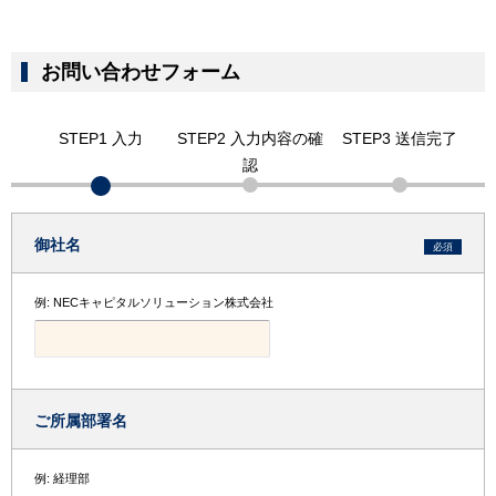
g
a
お問い合わせフォーム
t
i
STEP1 入力
STEP2 入力内容の確
STEP3 送信完了
認
o
n
御社名
必須
例: NECキャピタルソリューション株式会社
ご所属部署名
例: 経理部