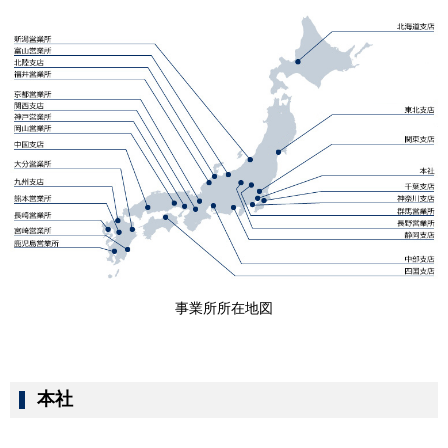
ル
g
ナ
a
ビ
t
ゲ
i
ー
o
シ
n
ョ
ン
事業所所在地図
本社