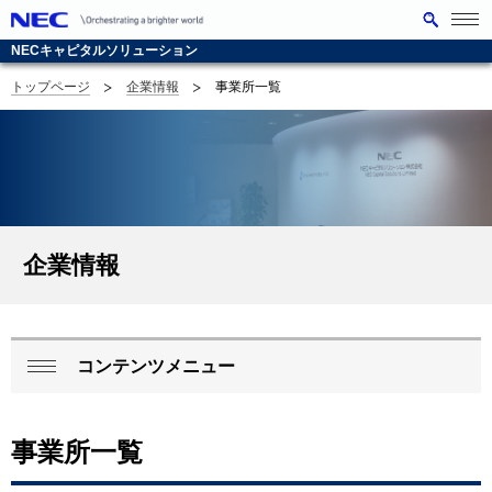
メニ
ュー
NECキャピタルソリューション
を開
く
トップページ
企業情報
事業所一覧
G
サ
l
イ
o
ト
b
内
企業情報
a
の
l
現
N
在
コンテンツメニュー
ロ
a
位
閉
ー
じ
v
置
事業所一覧
る
カ
i